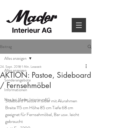
Beitrag
Alles anzeigen
24. Sept. 2018
1 Min. Lesezeit
Alles anzeigen
AKTION: Pastoe, Sideboard
Sonderangebote
/ Fernsehmöbel
Informationen
Neu bei Mader Interieur AG
Sideboard Pastoe in silber mit Alurahmen 
Breite 115 cm Höhe 85 cm Tiefe 68 cm 
geeignet für Fernsehmöbel, Bar usw. leicht 
gebraucht 