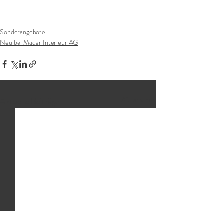
Sonderangebote
Neu bei Mader Interieur AG
Aktuelle Beiträge
Alle ansehen